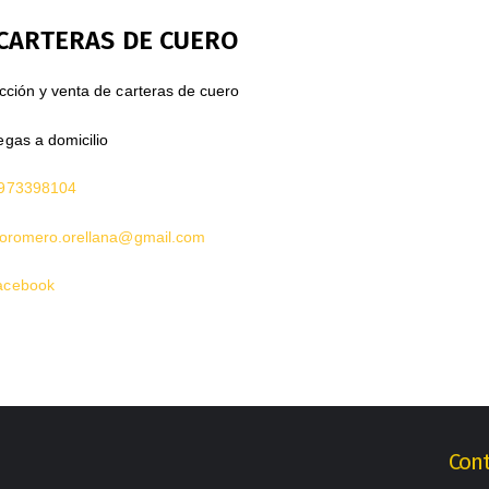
CARTERAS DE CUERO
ción y venta de carteras de cuero
gas a domicilio
973398104
ioromero.orellana@gmail.com
acebook
Cont