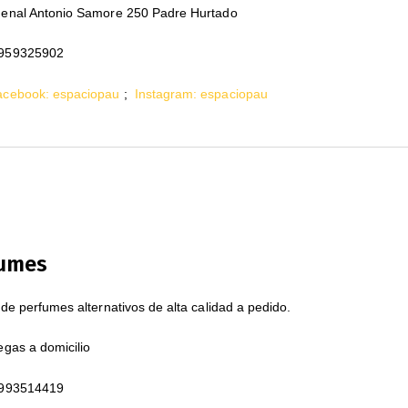
enal Antonio Samore 250 Padre Hurtado
959325902
acebook: espaciopau
;
Instagram: espaciopau
fumes
de perfumes alternativos de alta calidad a pedido.
gas a domicilio
993514419