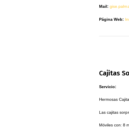
Mail:
gise.pal
Página Web:
In
Cajitas S
Servicio:
Hermosas Cajita
Las cajitas sorp
Móviles con: 8 