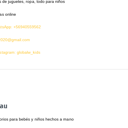
 de juguetes, ropa, todo para niños
as online
tsApp: +56940559562
.2020@gmail.com
stagram: globalw_kids
Pau
rios para bebés y niños hechos a mano