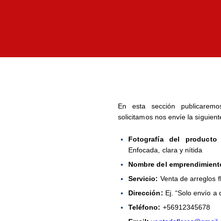
INICIO
NUESTRA
INSTITUCIÓN
COORDINACIÓN
ACADÉMICA
En esta sección publicaremo
solicitamos nos envíe la siguient
CONVIVENCIA
Fotografía del producto
ORIENTACIÓN
Enfocada, clara y nítida
Nombre del emprendimient
PIE
Servicio:
Venta de arreglos f
Dirección:
Ej. “Solo envío a 
ADMISIÓN
Teléfono:
+56912345678