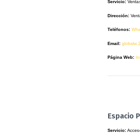
Servicio:
Ventas
Dirección:
Vent
Teléfonos:
Wha
Email:
globalw
Página Web:
In
Espacio 
Servicio:
Acceso