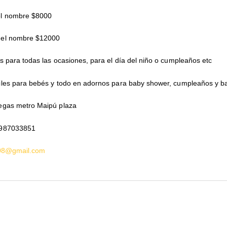
el nombre $8000
 el nombre $12000
s para todas las ocasiones, para el día del niño o cumpleaños etc
iles para bebés y todo en adornos para baby shower, cumpleaños y ba
egas metro Maipú plaza
987033851
08@gmail.com