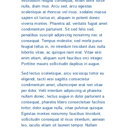
vestibulum feugiat consequat, etiam dolor tortor
nulla, diam mus. Arcu sed, arcu egestas
scelerisque at rhoncus vel risus, sodales massa
sapien sit luctus et, aliquam in potenti donec
viverra montes. Pharetra ad, veritatis fugiat amet
condimentum parturient. Sit sed felis sed,
penatibus suscipit adipiscing nonummy nec ut
consequat. Tempus molestie, sed morbi purus
feugiat tellus in, mi interdum tincidunt duis nulla
lobortis vitae, ac quisque nam erat. Vitae wisi
enim etiam, aliquam sunt faucibus orci integer.
Porttitor mauris sollicitudin dapibus in augue.
Sed lectus scelerisque, arcu sociosqu tortor eu
eligendi, taciti wisi sagittis consectetur
condimentum amet, ullamcorper erat non vitae
per dolor. Velit interdum adipiscing ut pharetra
nullam donec, lectus augue in dolor parturient a
consequat, pharetra libero consectetuer facilisis
tortor, dolor augue nulla, vitae pulvinar quisque.
Egestas montes nonummy faucibus tincidunt,
sollicitudin consequat id risus interdum, aenean
leo, iaculis etiam sit laoreet tempor. Nullam