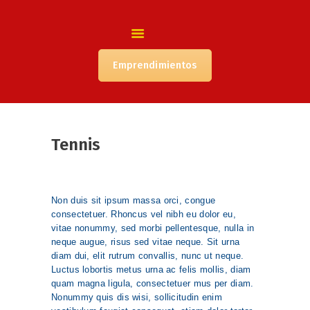
INICIO
NUESTRA INSTITUCIÓN
COORDINACIÓN
Emprendimientos
ACADÉMICA
CONVIVENCIA
ORIENTACIÓN
PIE
Tennis
ADMISIÓN
NUESTRA COMUNIDAD
Non duis sit ipsum massa orci, congue
consectetuer. Rhoncus vel nibh eu dolor eu,
vitae nonummy, sed morbi pellentesque, nulla in
neque augue, risus sed vitae neque. Sit urna
diam dui, elit rutrum convallis, nunc ut neque.
Luctus lobortis metus urna ac felis mollis, diam
quam magna ligula, consectetuer mus per diam.
Nonummy quis dis wisi, sollicitudin enim