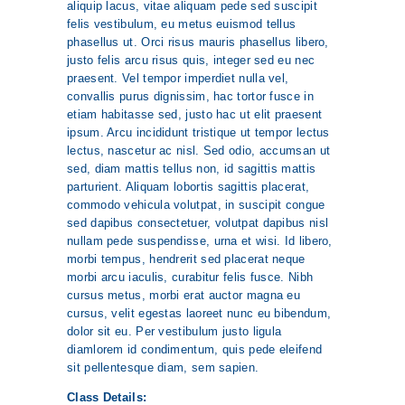
aliquip lacus, vitae aliquam pede sed suscipit
felis vestibulum, eu metus euismod tellus
phasellus ut. Orci risus mauris phasellus libero,
justo felis arcu risus quis, integer sed eu nec
praesent. Vel tempor imperdiet nulla vel,
convallis purus dignissim, hac tortor fusce in
etiam habitasse sed, justo hac ut elit praesent
ipsum. Arcu incididunt tristique ut tempor lectus
lectus, nascetur ac nisl. Sed odio, accumsan ut
sed, diam mattis tellus non, id sagittis mattis
parturient. Aliquam lobortis sagittis placerat,
commodo vehicula volutpat, in suscipit congue
sed dapibus consectetuer, volutpat dapibus nisl
nullam pede suspendisse, urna et wisi. Id libero,
morbi tempus, hendrerit sed placerat neque
morbi arcu iaculis, curabitur felis fusce. Nibh
cursus metus, morbi erat auctor magna eu
cursus, velit egestas laoreet nunc eu bibendum,
dolor sit eu. Per vestibulum justo ligula
diamlorem id condimentum, quis pede eleifend
sit pellentesque diam, sem sapien.
Class Details: