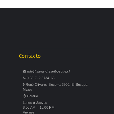
Contacto
info@sanandreselbosque.cl
(+56 2) 2 5734165
René Olivares Becerra 3600, El Bosque,
Maipú
Horario
Lunes a Jueves
8:00 AM – 18:00 PM
Viernes