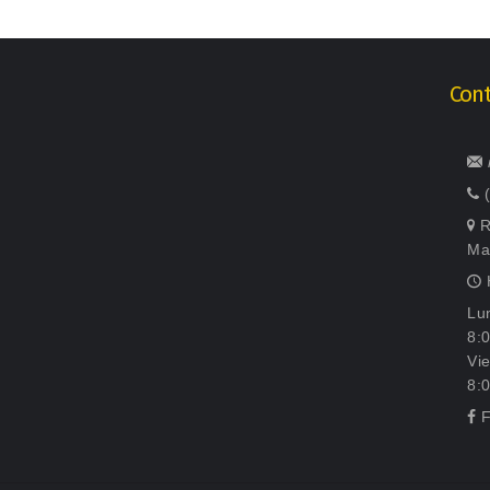
Cont
R
Ma
H
Lu
8:
Vi
8:
F