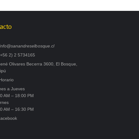
acto
info@sanandreselbosque.cl
(+56 2) 2 5734165
ené Olivares Becerra 3600, El Bosque,
ipú
orario
nes a Jueves
00 AM – 18:00 PM
ernes
00 AM – 16:30 PM
acebook